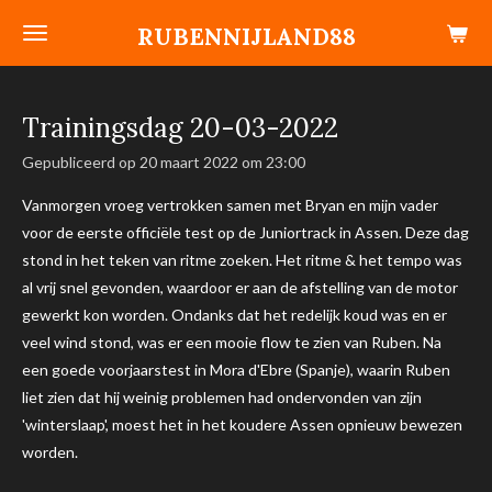
Ga
RUBENNIJLAND88
direct
naar
de
Trainingsdag 20-03-2022
hoofdinhoud
Gepubliceerd op 20 maart 2022 om 23:00
Vanmorgen vroeg vertrokken samen met Bryan en mijn vader
voor de eerste officiële test op de Juniortrack in Assen. Deze dag
stond in het teken van ritme zoeken. Het ritme & het tempo was
al vrij snel gevonden, waardoor er aan de afstelling van de motor
gewerkt kon worden. Ondanks dat het redelijk koud was en er
veel wind stond, was er een mooie flow te zien van Ruben.
Na
een goede voorjaarstest in Mora d'Ebre (Spanje), waarin Ruben
liet zien dat hij weinig problemen had ondervonden van zijn
'winterslaap', moest het in het koudere Assen opnieuw bewezen
worden.