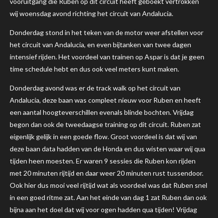
vooruitgang die Ruben op dit circuit heeft geboekt vertrokken
wij woensdag avond richting het circuit van Andalucia.
Donderdag stond in het teken van de motor weer afstellen voor
het circuit van Andalucia, en even bijtanken van twee dagen
intensief rijden. Het voordeel van trainen op Aspar is dat je geen
time schedule hebt en dus ook veel meters kunt maken.
Donderdag avond was er de track walk op het circuit van
Andalucia, deze baan was compleet nieuw voor Ruben en heeft
een aantal hoogteverschillen evenals blinde bochten.
Vrijdag
begon dan ook de tweedaagse training op dit circuit. Ruben zat
eigenlijk gelijk in een goede flow. Groot voordeel is dat wij van
deze baan data hadden van de Honda en dus wisten waar wij qua
tijden heen moesten. Er waren 9 sessies die Ruben kon rijden
met 20 minuten rijtijd en daar weer 20 minuten rust tussendoor.
Ook hier dus mooi veel rijtijd wat als voordeel was dat Ruben snel
in een goed ritme zat. Aan het einde van dag 1 zat Ruben dan ook
bijna aan het doel dat wij voor ogen hadden qua tijden! Vrijdag