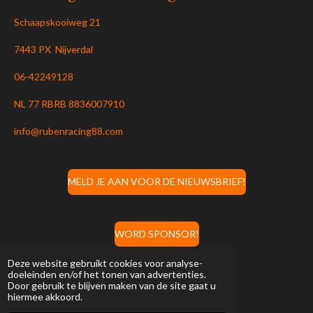
Schaapskooiweg 21
7443 PX Nijverdal
06-42249128
NL 77 RBRB 8836007910
info@rubenracing88.com
MELD JE AAN VOOR DE NIEUWSBRIEF!
WORD SPONSOR!
Deze website gebruikt cookies voor analyse-
doeleinden en/of het tonen van advertenties.
Door gebruik te blijven maken van de site gaat u
F
I
W
Y
hiermee akkoord.
a
n
h
o
© 2022
RubenNijland88
c
s
a
u