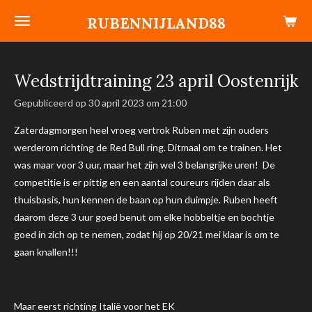
Ga
RUBENNIJLAND88
direct
naar
de
Wedstrijdtraining 23 april Oostenrijk
hoofdinhoud
Gepubliceerd op 30 april 2023 om 21:00
Zaterdagmorgen heel vroeg vertrok Ruben met zijn ouders
werderom richting de Red Bull ring. Ditmaal om te trainen. Het
was maar voor 3 uur, maar het zijn wel 3 belangrijke uren! De
competitie is er pittig en een aantal coureurs rijden daar als
thuisbasis, hun kennen de baan op hun duimpje. Ruben heeft
daarom deze 3 uur goed benut om elke hobbeltje en bochtje
goed in zich op te nemen, zodat hij op 20/21 mei klaar is om te
gaan knallen!!!
Maar eerst richting Italië voor het EK